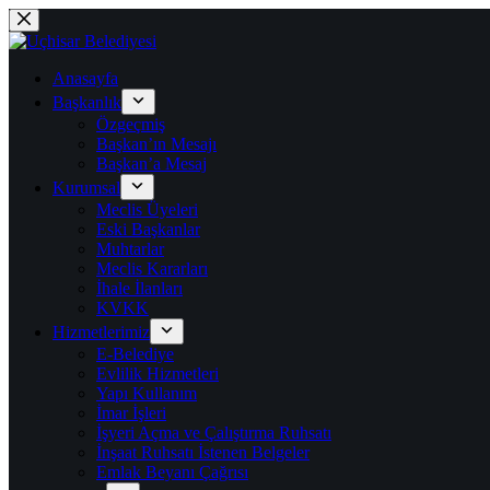
Anasayfa
Başkanlık
Özgeçmiş
Başkan’ın Mesajı
Başkan’a Mesaj
Kurumsal
Meclis Üyeleri
Eski Başkanlar
Muhtarlar
Meclis Kararları
İhale İlanları
KVKK
Hizmetlerimiz
E-Belediye
Evlilik Hizmetleri
Yapı Kullanım
İmar İşleri
İşyeri Açma ve Çalıştırma Ruhsatı
İnşaat Ruhsatı İstenen Belgeler
Emlak Beyanı Çağrısı