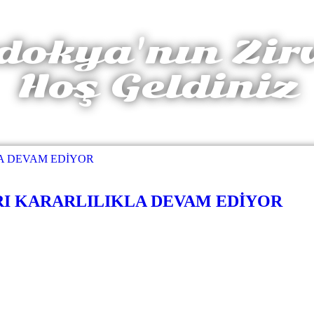
okya'nın Zir
Hoş Geldiniz
RI KARARLILIKLA DEVAM EDİYOR