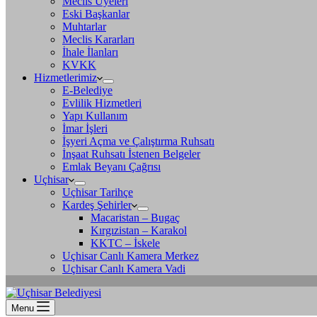
Meclis Üyeleri
Eski Başkanlar
Muhtarlar
Meclis Kararları
İhale İlanları
KVKK
Hizmetlerimiz
E-Belediye
Evlilik Hizmetleri
Yapı Kullanım
İmar İşleri
İşyeri Açma ve Çalıştırma Ruhsatı
İnşaat Ruhsatı İstenen Belgeler
Emlak Beyanı Çağrısı
Uçhisar
Uçhisar Tarihçe
Kardeş Şehirler
Macaristan – Bugaç
Kırgızistan – Karakol
KKTC – İskele
Uçhisar Canlı Kamera Merkez
Uçhisar Canlı Kamera Vadi
Menu