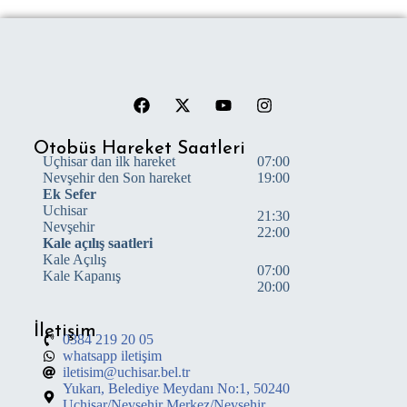
Otobüs Hareket Saatleri
Uçhisar dan ilk hareket
07:00
Nevşehir den Son hareket
19:00
Ek Sefer
Uchisar
21:30
Nevşehir
22:00
Kale açılış saatleri
Kale Açılış
07:00
Kale Kapanış
20:00
İletişim
0384 219 20 05
whatsapp iletişim
iletisim@uchisar.bel.tr
Yukarı, Belediye Meydanı No:1, 50240
Uçhisar/Nevşehir Merkez/Nevşehir