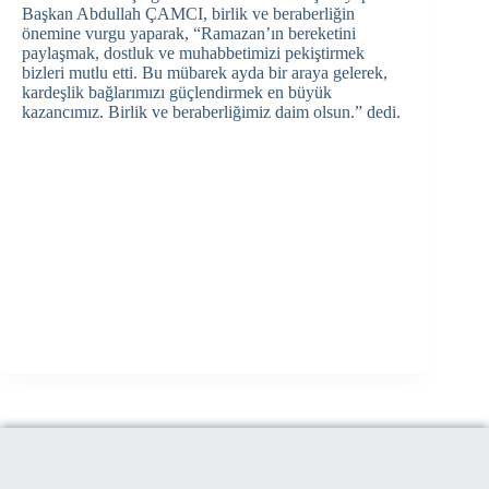
Başkan Abdullah ÇAMCI, birlik ve beraberliğin
önemine vurgu yaparak, “Ramazan’ın bereketini
paylaşmak, dostluk ve muhabbetimizi pekiştirmek
bizleri mutlu etti. Bu mübarek ayda bir araya gelerek,
kardeşlik bağlarımızı güçlendirmek en büyük
kazancımız. Birlik ve beraberliğimiz daim olsun.” dedi.