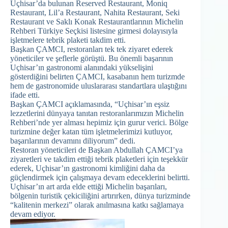
Uçhisar’da bulunan Reserved Restaurant, Moniq
Restaurant, Lil’a Restaurant, Nahita Restaurant, Seki
Restaurant ve Saklı Konak Restaurantlarının Michelin
Rehberi Türkiye Seçkisi listesine girmesi dolayısıyla
işletmelere tebrik plaketi takdim etti.
Başkan ÇAMCI, restoranları tek tek ziyaret ederek
yöneticiler ve şeflerle görüştü. Bu önemli başarının
Uçhisar’ın gastronomi alanındaki yükselişini
gösterdiğini belirten ÇAMCI, kasabanın hem turizmde
hem de gastronomide uluslararası standartlara ulaştığını
ifade etti.
Başkan ÇAMCI açıklamasında, “Uçhisar’ın eşsiz
lezzetlerini dünyaya tanıtan restoranlarımızın Michelin
Rehberi’nde yer alması hepimiz için gurur verici. Bölge
turizmine değer katan tüm işletmelerimizi kutluyor,
başarılarının devamını diliyorum” dedi.
Restoran yöneticileri de Başkan Abdullah ÇAMCI’ya
ziyaretleri ve takdim ettiği tebrik plaketleri için teşekkür
ederek, Uçhisar’ın gastronomi kimliğini daha da
güçlendirmek için çalışmaya devam edeceklerini belirtti.
Uçhisar’ın art arda elde ettiği Michelin başarıları,
bölgenin turistik çekiciliğini artırırken, dünya turizminde
“kalitenin merkezi” olarak anılmasına katkı sağlamaya
devam ediyor.